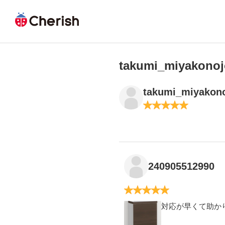
takumi_miyak
takumi_miyakon
1
2
3
4
5
240905512990
1
2
3
4
5
対応が早くて助か