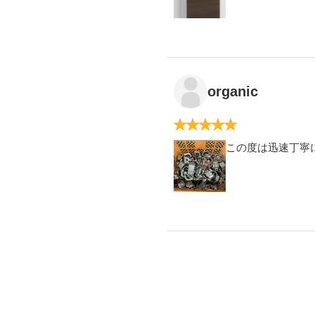
organic
1
2
3
4
5
この度は迅速丁寧