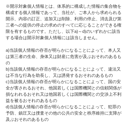
※開示対象個人情報とは、体系的に構成した情報の集合物を
構成する個人情報であって、当社が、ご本人から求められる
開示、内容の訂正、追加又は削除、利用の停止、消去及び第
三者への提供の停止の求めのすべてに応じることができる権
限を有するものです。ただし、以下a)～d)のいずれかに該当
する場合は開示対象個人情報には該当しません。
a)当該個人情報の存否が明らかになることによって、本人又
は第三者の生命、身体又は財産に危害が及ぶおそれのあるも
の
b)当該個人情報の存否が明らかになることによって、違法又
は不当な行為を助長し、又は誘発するおそれのあるもの
c)当該個人情報の存否が明らかになることによって、国の安
全が害されるおそれ、他国若しくは国際機関との信頼関係が
損なわれるおそれ又は他国若しくは国際機関との交渉上不利
益を被るおそれのあるもの
d)当該個人情報の存否が明らかになることによって、犯罪の
予防、鎮圧又は捜査その他の公共の安全と秩序維持に支障が
及ぶおそれのあるもの