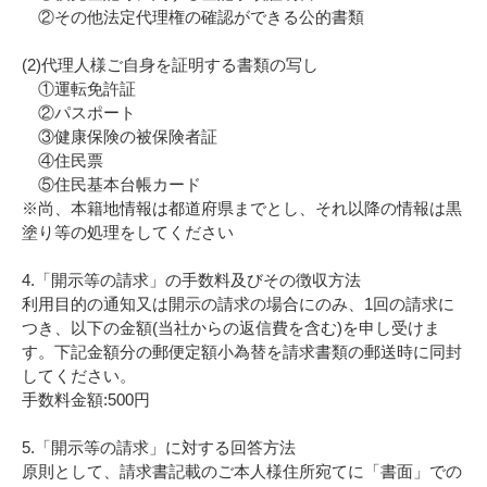
②その他法定代理権の確認ができる公的書類
(2)代理人様ご自身を証明する書類の写し
①運転免許証
②パスポート
③健康保険の被保険者証
④住民票
⑤住民基本台帳カード
※尚、本籍地情報は都道府県までとし、それ以降の情報は黒
塗り等の処理をしてください
4.「開示等の請求」の手数料及びその徴収方法
利用目的の通知又は開示の請求の場合にのみ、1回の請求に
つき、以下の金額(当社からの返信費を含む)を申し受けま
す。下記金額分の郵便定額小為替を請求書類の郵送時に同封
してください。
手数料金額:500円
5.「開示等の請求」に対する回答方法
原則として、請求書記載のご本人様住所宛てに「書面」での