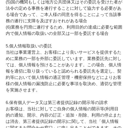
(5)国の機関もしくは地方公共団体又はその委託を受けた者が
法令の定める事務を遂行することに対して協力する必要があ
る場合であって、ご本人様の同意を得ることによって当該事
務の遂行に支障を及ぼすおそれがある場合
(6)業務を円滑に遂行するため、利用目的の達成に必要な範囲
内で個人情報の取扱いの全部又は一部を委託する場合
5.個人情報取扱いの委託
当社は事業運営上、お客様により良いサービスを提供するた
めに業務の一部を外部に委託しています。業務委託先に対し
ては、個人情報を預けることがあります。この場合、個人情
報を適切に取り扱っていると認められる委託先を選定し、契
約等において個人情報の適正管理・機密保持などによりお客
様の個人情報の漏洩防止に必要な事項を取決め、適切な管理
を実施させます。
6.保有個人データ又は第三者提供記録の開示等の請求
お客様は、当社に対してご自身の個人情報の開示等(利用目
的の通知、開示、内容の訂正・追加・削除、利用の停止また
は消去、第三者提供記録の開示)に関して、当社「個人情報
に関するお問合わせ窓口」に申し出ることができます。その