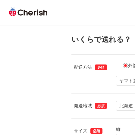
いくらで送れる？
外
配送方法
必須
発送地域
必須
縦
サイズ
必須