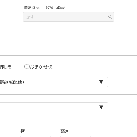
通常商品
お探し商品
部配送
おまかせ便
横
高さ